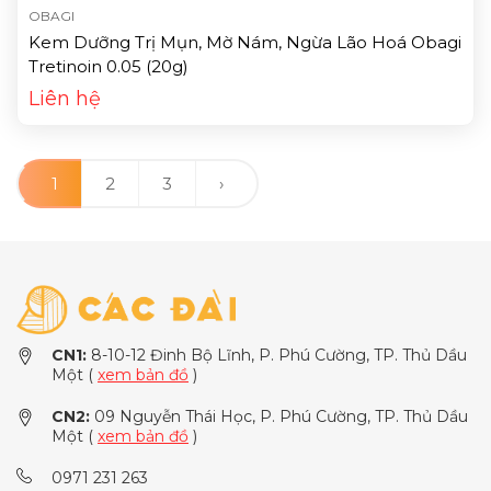
OBAGI
Kem Dưỡng Trị Mụn, Mờ Nám, Ngừa Lão Hoá Obagi
Tretinoin 0.05 (20g)
Liên hệ
1
2
3
›
CN1:
8-10-12 Đinh Bộ Lĩnh, P. Phú Cường, TP. Thủ Dầu
Một (
xem bản đồ
)
CN2:
09 Nguyễn Thái Học, P. Phú Cường, TP. Thủ Dầu
Một (
xem bản đồ
)
0971 231 263