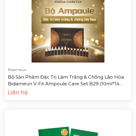
Bidameun
Bộ Sản Phẩm Đặc Trị Làm Trắng & Chống Lão Hóa
Bidameun V-Fit Ampoule Care Set B29 (10ml*14
Ống)
Liên hệ