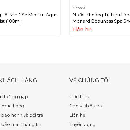
Menard
g Tế Bào Gốc Mioskin Aqua
Nước Khoáng Trị Liệu Là
st (100ml)
Menard Beauness Spa Sh
(60ml)
Liên hệ
 KHÁCH HÀNG
VỀ CHÚNG TÔI
i thường gặp
Giới thiệu
 mua hàng
Góp ý khiếu nại
 bảo hành và đổi trả
Liên hệ
 bảo mật thông tin
Tuyển dụng