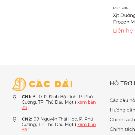
Bioderma
MIOSKIN
Biore
Xịt Dưỡn
Biotin
Frozen Mi
Black Rouge
Liên hệ
BNBG
BOM
Bourjois
BRITNEY SPEARS
Burberry
HỖ TRỢ
BVLGARI
CN1:
8-10-12 Đinh Bộ Lĩnh, P. Phú
Byphasse
Các câu hỏ
Cường, TP. Thủ Dầu Một (
xem bản
Cabotine
đồ
)
Hướng dẫn
Calliderm
CN2:
09 Nguyễn Thái Học, P. Phú
Chính sách
Cường, TP. Thủ Dầu Một (
xem bản
Calvin Klein
Chính sách
đồ
)