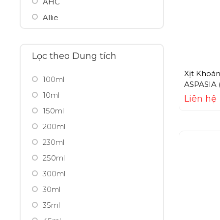
AHC
Allie
Ami Seven
Amway
Lọc theo Dung tích
Anessa
Xịt Khoán
100ml
Angel's Liquid
ASPASIA 
10ml
Anna Sui
Liên hệ
150ml
Aprilskin
200ml
Aquafresh
230ml
Aquala
250ml
Aqualable
300ml
Aquaselin
30ml
Arganicare
35ml
Arm Hammer