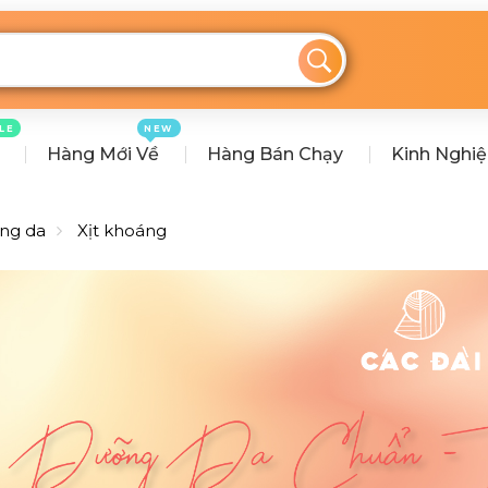
LE
NEW
Hàng Mới Về
Hàng Bán Chạy
Kinh Nghi
ng da
Xịt khoáng