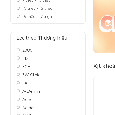
7 triệu - 10 triệu
10 triệu - 15 triệu
15 triệu - 17 triệu
Lọc theo Thương hiệu
2080
212
Xịt kho
3CE
3W Clinic
5AC
A-Derma
Acnes
Adidas