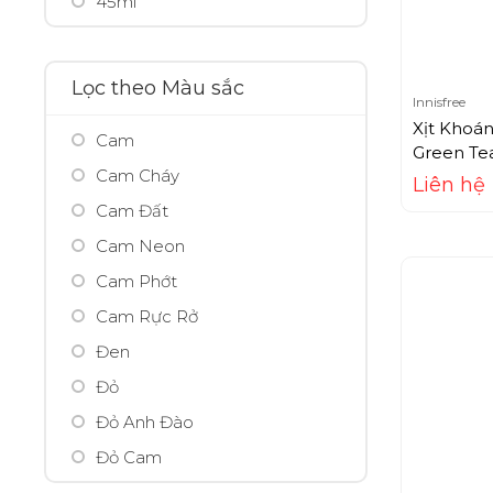
45ml
Aroma
500ml
Arrahan
50ml
Ashley
Lọc theo Màu sắc
Innisfree
5ml
Avarjar
Xịt Khoán
Cam
75ml
Avene
Green Te
Cam Cháy
95ml
Avon
Liên hệ
Cam Đất
AXE
Cam Neon
B-tox peel
Cam Phớt
Babor
Cam Rực Rở
Balance
Đen
Bamboo Salt
Đỏ
Banobagi
Đỏ Anh Đào
Bath & Body Works
Đỏ Cam
BBIA
Đỏ Nhung