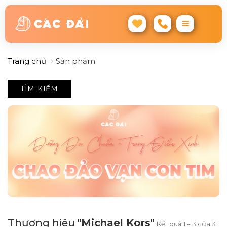
Trang chủ
Sản phẩm
TÌM KIẾM
Thương hiệu "
Michael Kors
"
Kết quả 1 – 3 của 3