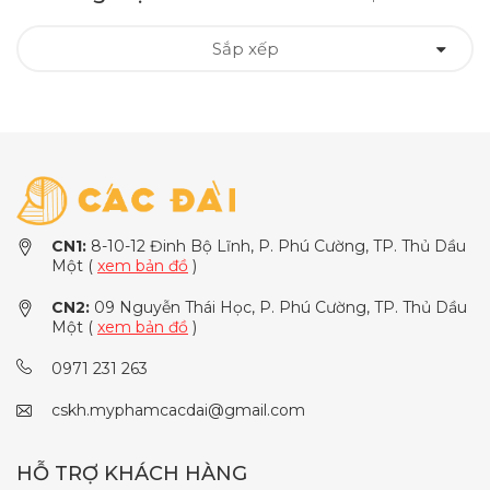
Sắp xếp
CN1:
8-10-12 Đinh Bộ Lĩnh, P. Phú Cường, TP. Thủ Dầu
Một (
xem bản đồ
)
CN2:
09 Nguyễn Thái Học, P. Phú Cường, TP. Thủ Dầu
Một (
xem bản đồ
)
0971 231 263
cskh.myphamcacdai@gmail.com
HỖ TRỢ KHÁCH HÀNG