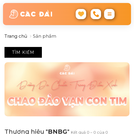
Trang chủ
Sản phẩm
TÌM KIẾM
Thương hiệu "
BNBG
"
Kết quả 0 – 0 của 0