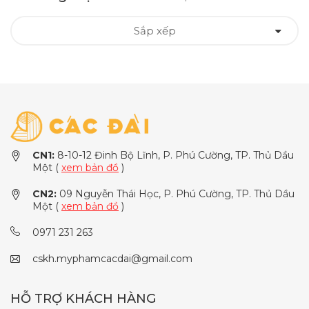
Sắp xếp
CN1:
8-10-12 Đinh Bộ Lĩnh, P. Phú Cường, TP. Thủ Dầu
Một (
xem bản đồ
)
CN2:
09 Nguyễn Thái Học, P. Phú Cường, TP. Thủ Dầu
Một (
xem bản đồ
)
0971 231 263
cskh.myphamcacdai@gmail.com
HỖ TRỢ KHÁCH HÀNG