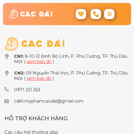
CN1:
8-10-12 Đinh Bộ Lĩnh, P. Phú Cường, TP. Thủ Dầu
Một (
xem bản đồ
)
CN2:
09 Nguyễn Thái Học, P. Phú Cường, TP. Thủ Dầu
Một (
xem bản đồ
)
0971 231 263
cskh.myphamcacdai@gmail.com
HỖ TRỢ KHÁCH HÀNG
Các câu hỏi thường gặp