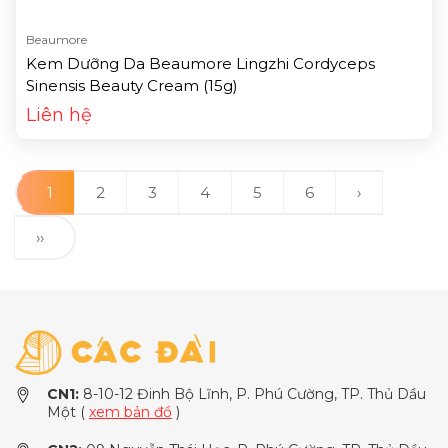
Beaumore
Kem Dưỡng Da Beaumore Lingzhi Cordyceps
Sinensis Beauty Cream (15g)
Liên hệ
1
2
3
4
5
6
›
››
CN1:
8-10-12 Đinh Bộ Lĩnh, P. Phú Cường, TP. Thủ Dầu
Một (
xem bản đồ
)