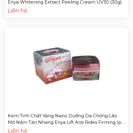
Enya Whitening Extract Peeling Cream UV30 (30g)
Liên hệ
Kem Tinh Chất Vàng Nano Dưỡng Da Chống Lão
Mờ Nám Tàn Nhang Enya Lift Anti Rides Firming Ip
30 (20g)
Liên hệ