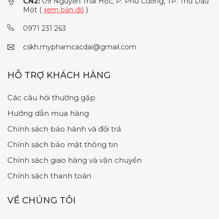
CN2:
09 Nguyễn Thái Học, P. Phú Cường, TP. Thủ Dầu
Một (
xem bản đồ
)
0971 231 263
cskh.myphamcacdai@gmail.com
HỖ TRỢ KHÁCH HÀNG
Các câu hỏi thường gặp
Hướng dẫn mua hàng
Chính sách bảo hành và đổi trả
Chính sách bảo mật thông tin
Chính sách giao hàng và vận chuyển
Chính sách thanh toán
VỀ CHÚNG TÔI