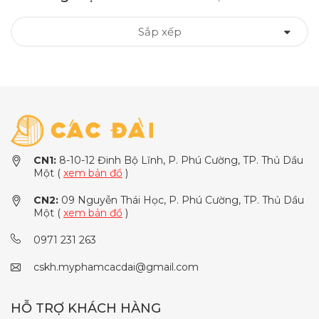
Sắp xếp
CN1:
8-10-12 Đinh Bộ Lĩnh, P. Phú Cường, TP. Thủ Dầu
Một (
xem bản đồ
)
CN2:
09 Nguyễn Thái Học, P. Phú Cường, TP. Thủ Dầu
Một (
xem bản đồ
)
0971 231 263
cskh.myphamcacdai@gmail.com
HỖ TRỢ KHÁCH HÀNG