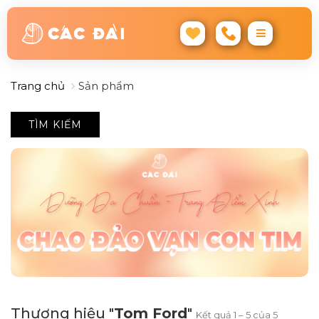
Trang chủ
Sản phẩm
TÌM KIẾM
Thương hiệu "
Tom Ford
"
Kết quả 1 – 5 của 5