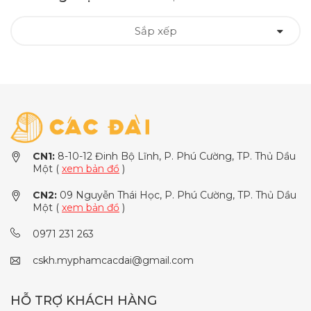
Sắp xếp
CN1:
8-10-12 Đinh Bộ Lĩnh, P. Phú Cường, TP. Thủ Dầu
Một (
xem bản đồ
)
CN2:
09 Nguyễn Thái Học, P. Phú Cường, TP. Thủ Dầu
Một (
xem bản đồ
)
0971 231 263
cskh.myphamcacdai@gmail.com
HỖ TRỢ KHÁCH HÀNG