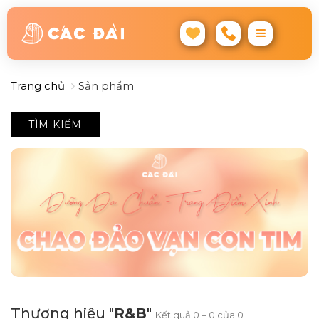
Trang chủ
Sản phẩm
TÌM KIẾM
Thương hiệu "
R&B
"
Kết quả 0 – 0 của 0