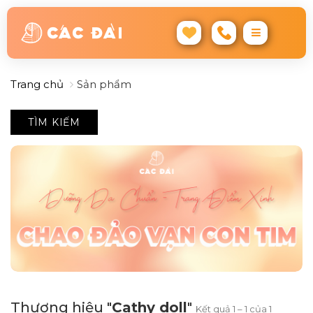
Trang chủ
Sản phẩm
TÌM KIẾM
Thương hiệu "
Cathy doll
"
Kết quả 1 – 1 của 1