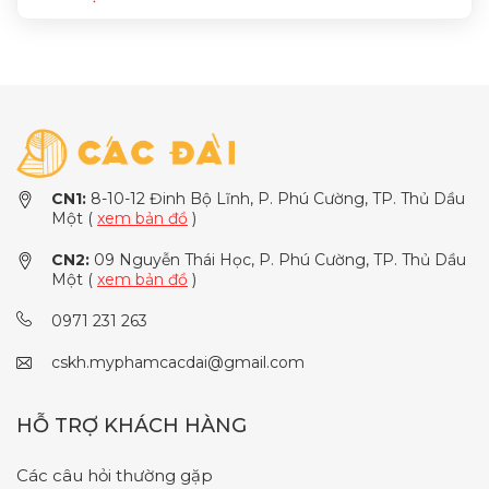
CN1:
8-10-12 Đinh Bộ Lĩnh, P. Phú Cường, TP. Thủ Dầu
Một (
xem bản đồ
)
CN2:
09 Nguyễn Thái Học, P. Phú Cường, TP. Thủ Dầu
Một (
xem bản đồ
)
0971 231 263
cskh.myphamcacdai@gmail.com
HỖ TRỢ KHÁCH HÀNG
Các câu hỏi thường gặp