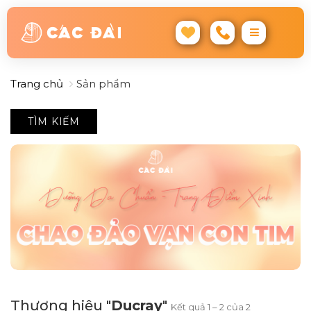
Trang chủ
Sản phẩm
TÌM KIẾM
Thương hiệu "
Ducray
"
Kết quả 1 – 2 của 2