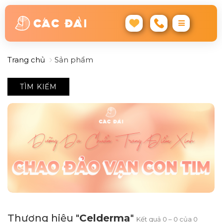
Trang chủ
Sản phẩm
TÌM KIẾM
Thương hiệu "
Celderma
"
Kết quả 0 – 0 của 0