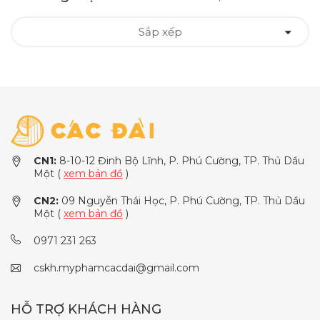
Sắp xếp
CN1:
8-10-12 Đinh Bộ Lĩnh, P. Phú Cường, TP. Thủ Dầu
Một (
xem bản đồ
)
CN2:
09 Nguyễn Thái Học, P. Phú Cường, TP. Thủ Dầu
Một (
xem bản đồ
)
0971 231 263
cskh.myphamcacdai@gmail.com
HỖ TRỢ KHÁCH HÀNG