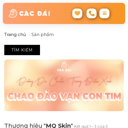
Trang chủ
Sản phẩm
TÌM KIẾM
Thương hiệu "
MQ Skin
"
Kết quả 1 – 3 của 3