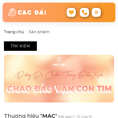
Trang chủ
Sản phẩm
TÌM KIẾM
Thương hiệu "
MAC
"
Kết quả 1 – 10 của 10