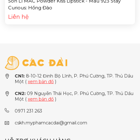
Son Lì MAC Powder Kiss Lipstick - Màu 923 Stay
Curious: Hồng Đào
Liên hệ
CN1:
8-10-12 Đinh Bộ Lĩnh, P. Phú Cường, TP. Thủ Dầu
Một (
xem bản đồ
)
CN2:
09 Nguyễn Thái Học, P. Phú Cường, TP. Thủ Dầu
Một (
xem bản đồ
)
0971 231 263
cskh.myphamcacdai@gmail.com