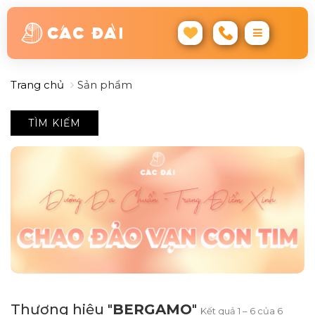
Trang chủ
Sản phẩm
TÌM KIẾM
Thương hiệu "
BERGAMO
"
Kết quả 1 – 6 của 6