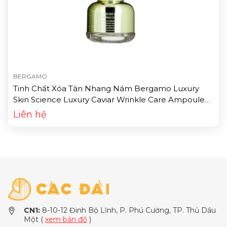
BERGAMO
Tinh Chất Xóa Tàn Nhang Nám Bergamo Luxury
Skin Science Luxury Caviar Wrinkle Care Ampoule
(30ml)
Liên hệ
CN1:
8-10-12 Đinh Bộ Lĩnh, P. Phú Cường, TP. Thủ Dầu
Một (
xem bản đồ
)