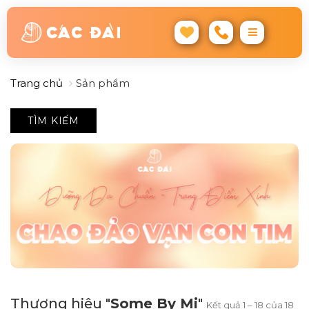
Trang chủ
Sản phẩm
TÌM KIẾM
Thương hiệu "
Some By Mi
"
Kết quả 1 – 18 của 18