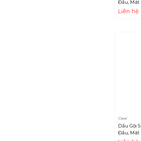
Đầu, Mát 
Care-Nel
Liên hệ
Carolina Herrera
Caryophy
Cathy doll
Catrice
Celderma
Céll Fùsion C
Centifolia
CeraVa
Cetaphil
Chanel
Charme
Clear
Chateau Rouge
Dầu Gội 
Đầu, Mát 
CHI