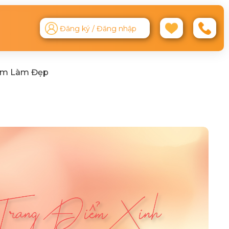
Đăng ký / Đăng nhập
ệm Làm Đẹp