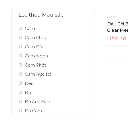
500ml
Arrahan
50ml
Ashley
Lọc theo Màu sắc
Clear
5ml
Avarjar
Dầu Gội 
Cam
75ml
Avene
Clear Men
Cam Cháy
95ml
Liên hệ
Avon
Cam Đất
AXE
Cam Neon
B-tox peel
Cam Phớt
Babor
Cam Rực Rở
Balance
Đen
Bamboo Salt
Đỏ
Banobagi
Đỏ Anh Đào
Bath & Body Works
Đỏ Cam
BBIA
Đỏ Nhung
Beaumore