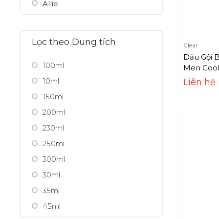
Allie
Ami Seven
Amway
Lọc theo Dung tích
Clear
Anessa
Dầu Gội 
100ml
Angel's Liquid
Men Cool 
10ml
Liên hệ
Anna Sui
150ml
Aprilskin
200ml
Aquafresh
230ml
Aquala
250ml
Aqualable
300ml
Aquaselin
30ml
Arganicare
35ml
Arm Hammer
45ml
Aroma