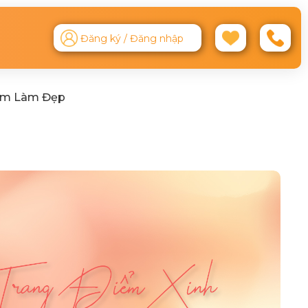
Đăng ký / Đăng nhập
ệm Làm Đẹp