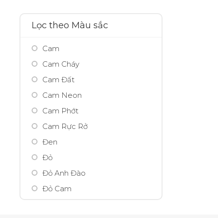
500ml
Arrahan
50ml
Ashley
Lọc theo Màu sắc
5ml
Avarjar
Cam
75ml
Avene
Cam Cháy
95ml
Avon
Cam Đất
AXE
Cam Neon
B-tox peel
Cam Phớt
Babor
Cam Rực Rở
Balance
Đen
Bamboo Salt
Đỏ
Banobagi
Đỏ Anh Đào
Bath & Body Works
Đỏ Cam
BBIA
Đỏ Nhung
Beaumore