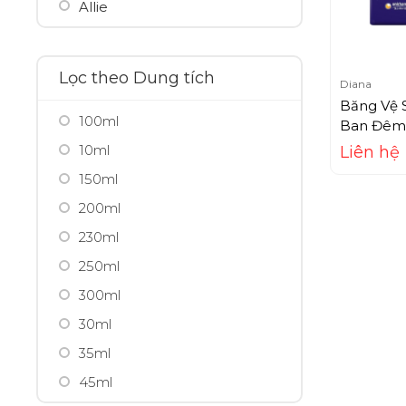
Allie
Ami Seven
Amway
Lọc theo Dung tích
Diana
Anessa
Băng Vệ S
100ml
Angel's Liquid
Ban Đêm 
10ml
Liên hệ
Anna Sui
150ml
Aprilskin
200ml
Aquafresh
230ml
Aquala
250ml
Aqualable
300ml
Aquaselin
30ml
Arganicare
35ml
Arm Hammer
45ml
Aroma