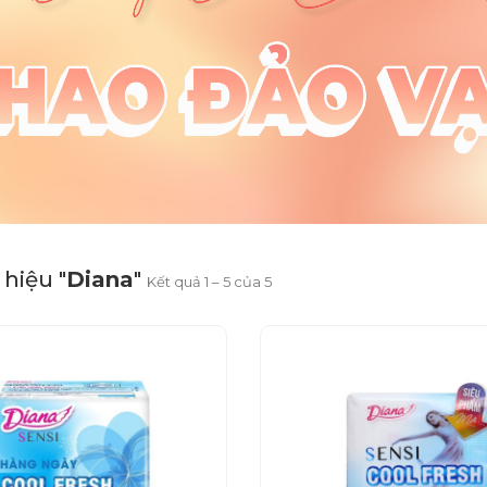
hiệu "
Diana
"
Kết quả 1 – 5 của 5