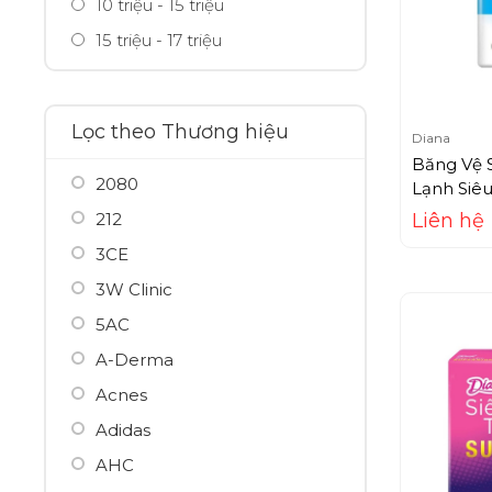
10 triệu - 15 triệu
15 triệu - 17 triệu
Lọc theo Thương hiệu
Diana
Băng Vệ S
2080
Lạnh Siêu
212
Liên hệ
3CE
3W Clinic
5AC
A-Derma
Acnes
Adidas
AHC