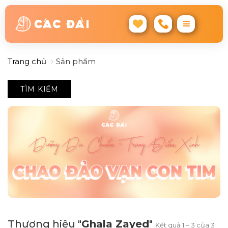
Trang chủ
Sản phẩm
TÌM KIẾM
Thương hiệu "
Ghala Zayed
"
Kết quả 1 – 3 của 3