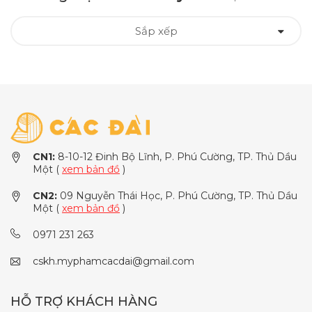
Sắp xếp
CN1:
8-10-12 Đinh Bộ Lĩnh, P. Phú Cường, TP. Thủ Dầu
Một (
xem bản đồ
)
CN2:
09 Nguyễn Thái Học, P. Phú Cường, TP. Thủ Dầu
Một (
xem bản đồ
)
0971 231 263
cskh.myphamcacdai@gmail.com
HỖ TRỢ KHÁCH HÀNG