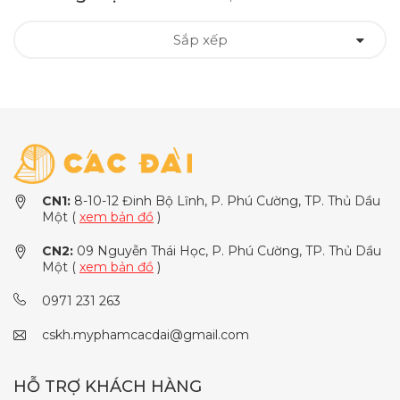
Sắp xếp
CN1:
8-10-12 Đinh Bộ Lĩnh, P. Phú Cường, TP. Thủ Dầu
Một (
xem bản đồ
)
CN2:
09 Nguyễn Thái Học, P. Phú Cường, TP. Thủ Dầu
Một (
xem bản đồ
)
0971 231 263
cskh.myphamcacdai@gmail.com
HỖ TRỢ KHÁCH HÀNG