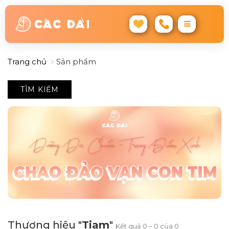
Trang chủ
Sản phẩm
TÌM KIẾM
Thương hiệu "
Tiam
"
Kết quả 0 – 0 của 0