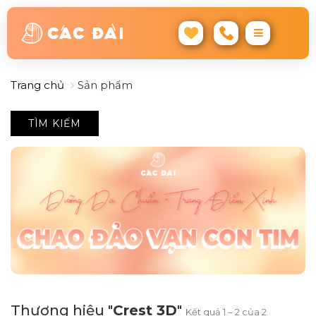
Trang chủ
Sản phẩm
TÌM KIẾM
Thương hiệu "
Crest 3D
"
Kết quả 1 – 2 của 2