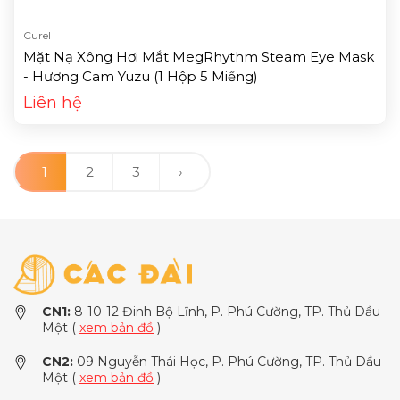
Curel
Mặt Nạ Xông Hơi Mắt MegRhythm Steam Eye Mask
- Hương Cam Yuzu (1 Hộp 5 Miếng)
Liên hệ
1
2
3
›
CN1:
8-10-12 Đinh Bộ Lĩnh, P. Phú Cường, TP. Thủ Dầu
Một (
xem bản đồ
)
CN2:
09 Nguyễn Thái Học, P. Phú Cường, TP. Thủ Dầu
Một (
xem bản đồ
)