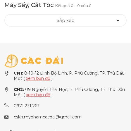
Máy Sấy, Cắt Tóc
Kết quả 0 – 0 của 0
Sắp xếp
CN1:
8-10-12 Đinh Bộ Lĩnh, P. Phú Cường, TP. Thủ Dầu
Một (
xem bản đồ
)
CN2:
09 Nguyễn Thái Học, P. Phú Cường, TP. Thủ Dầu
Một (
xem bản đồ
)
0971 231 263
cskh.myphamcacdai@gmail.com