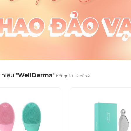
hiệu "
WellDerma
"
Kết quả 1 – 2 của 2