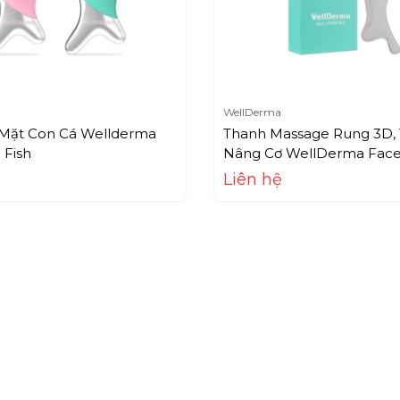
WellDerma
Mặt Con Cá Wellderma
Thanh Massage Rung 3D,
 Fish
Nâng Cơ WellDerma Face 
Pad
Liên hệ