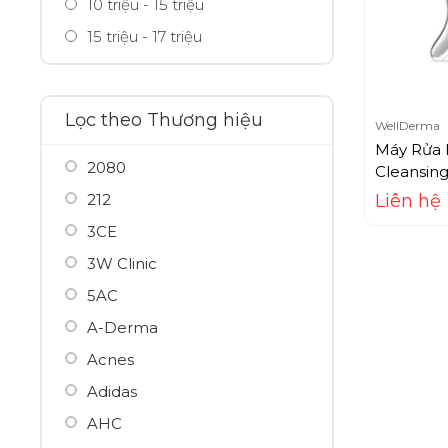
10 triệu - 15 triệu
15 triệu - 17 triệu
Lọc theo Thương hiệu
WellDerma
Máy Rửa 
2080
Cleansing
212
Liên hệ
3CE
3W Clinic
5AC
A-Derma
Acnes
Adidas
AHC