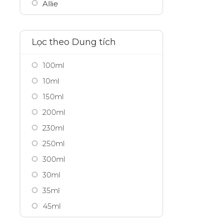
Allie
Ami Seven
Amway
Lọc theo Dung tích
Anessa
100ml
Angel's Liquid
10ml
Anna Sui
150ml
Aprilskin
200ml
Aquafresh
230ml
Aquala
250ml
Aqualable
300ml
Aquaselin
30ml
Arganicare
35ml
Arm Hammer
45ml
Aroma