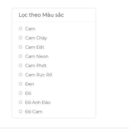
500ml
Arrahan
50ml
Ashley
Lọc theo Màu sắc
5ml
Avarjar
Cam
75ml
Avene
Cam Cháy
95ml
Avon
Cam Đất
AXE
Cam Neon
B-tox peel
Cam Phớt
Babor
Cam Rực Rở
Balance
Đen
Bamboo Salt
Đỏ
Banobagi
Đỏ Anh Đào
Bath & Body Works
Đỏ Cam
BBIA
Đỏ Nhung
Beaumore