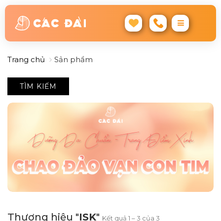
Trang chủ
Sản phẩm
TÌM KIẾM
Thương hiệu "
ISK
"
Kết quả 1 – 3 của 3