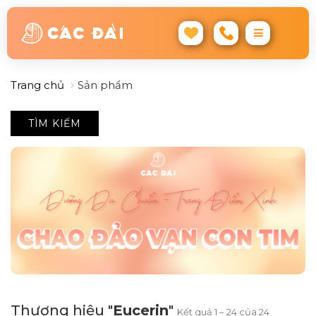
Trang chủ
Sản phẩm
TÌM KIẾM
Thương hiệu "
Eucerin
"
Kết quả 1 – 24 của 24