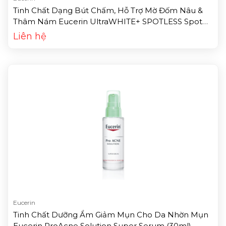
Tinh Chất Dạng Bút Chấm, Hỗ Trợ Mờ Đốm Nâu &
Thâm Nám Eucerin UltraWHITE+ SPOTLESS Spot
Corrector (5ml)
Liên hệ
Eucerin
Tinh Chất Dưỡng Ẩm Giảm Mụn Cho Da Nhờn Mụn
Eucerin ProAcne Solution Super Serum (30ml)