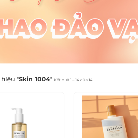
hiệu "
Skin 1004
"
Kết quả 1 – 14 của 14