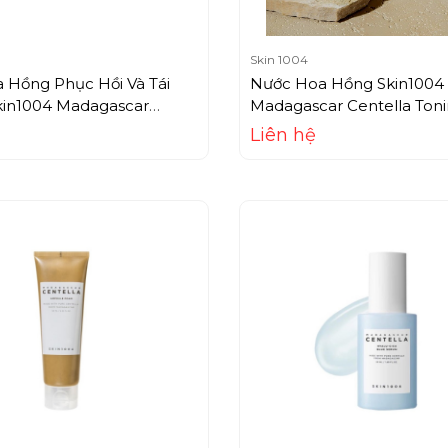
Skin 1004
 Hồng Phục Hồi Và Tái
Nước Hoa Hồng Skin1004
kin1004 Madagascar
Madagascar Centella Toni
Toning Toner (210ml)
(210ml)
Liên hệ