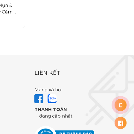
Mụn &
y Cảm
poule
LIÊN KẾT
Mạng xã hội
THANH TOÁN
-- đang cập nhật --