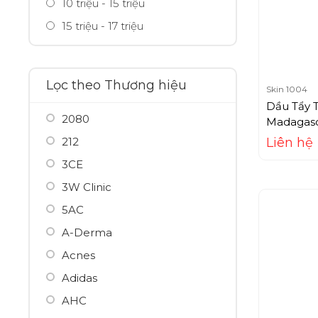
10 triệu - 15 triệu
15 triệu - 17 triệu
Lọc theo Thương hiệu
Skin 1004
Dầu Tẩy 
2080
Madagasca
Cleansing
212
Liên hệ
3CE
3W Clinic
5AC
A-Derma
Acnes
Adidas
AHC