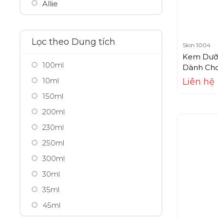
Allie
Ami Seven
Amway
Lọc theo Dung tích
Skin 1004
Anessa
Kem Dưỡn
100ml
Angel's Liquid
Dành Cho
Skin1004
10ml
Liên hệ
Anna Sui
Cream (7
150ml
Aprilskin
200ml
Aquafresh
230ml
Aquala
250ml
Aqualable
300ml
Aquaselin
30ml
Arganicare
35ml
Arm Hammer
45ml
Aroma