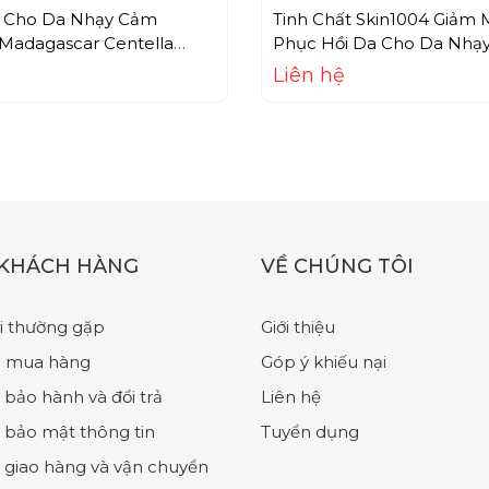
t Cho Da Nhạy Cảm
Tinh Chất Skin1004 Giảm 
 Madagascar Centella
Phục Hồi Da Cho Da Nhạ
Ampoule (100ml)
Madagascar Centella Am
Liên hệ
(100ml)
 KHÁCH HÀNG
VỀ CHÚNG TÔI
i thường gặp
Giới thiệu
 mua hàng
Góp ý khiếu nại
 bảo hành và đổi trả
Liên hệ
 bảo mật thông tin
Tuyển dụng
 giao hàng và vận chuyển