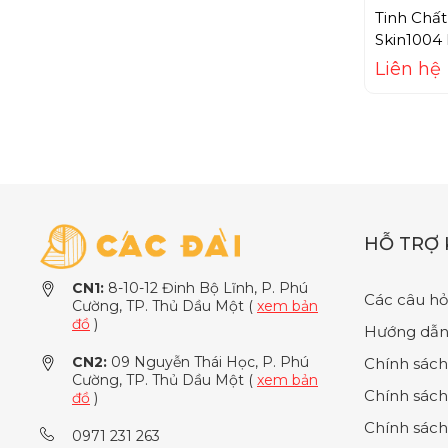
Biore
Tinh Chấ
Biotin
Skin1004
Asiatica 
Liên hệ
Black Rouge
BNBG
BOM
Bourjois
BRITNEY SPEARS
Burberry
HỖ TRỢ
BVLGARI
CN1:
8-10-12 Đinh Bộ Lĩnh, P. Phú
Byphasse
Các câu hỏ
Cường, TP. Thủ Dầu Một (
xem bản
đồ
)
Cabotine
Hướng dẫn
Calliderm
CN2:
09 Nguyễn Thái Học, P. Phú
Chính sách
Cường, TP. Thủ Dầu Một (
xem bản
Calvin Klein
Chính sách
đồ
)
Cana
Chính sách
0971 231 263