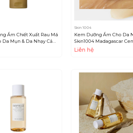
Skin 1004
g Ẩm Chiết Xuất Rau Má
Kem Dưỡng Ẩm Cho Da 
 Da Mụn & Da Nhạy Cảm
Skin1004 Madagascar Cen
 Madagascar Centella
Soothing Cream (75ml)
Liên hệ
5ml)