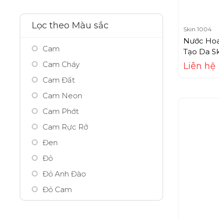
500ml
Arrahan
50ml
Ashley
Lọc theo Màu sắc
Skin 1004
5ml
Avarjar
Nước Hoa
Cam
75ml
Avene
Tạo Da S
Centella 
Cam Cháy
95ml
Liên hệ
Avon
Cam Đất
AXE
Cam Neon
B-tox peel
Cam Phớt
Babor
Cam Rực Rở
Balance
Đen
Bamboo Salt
Đỏ
Banobagi
Đỏ Anh Đào
Bath & Body Works
Đỏ Cam
BBIA
Đỏ Nhung
Beaumore