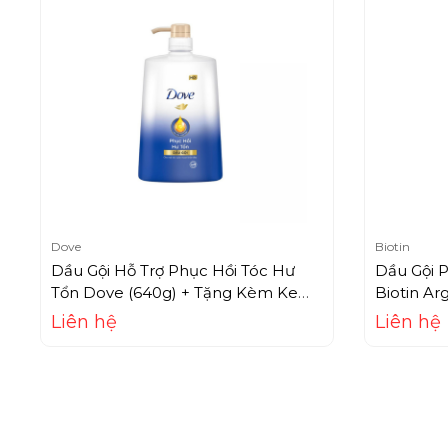
Dove
Biotin
Dầu Gội Hỗ Trợ Phục Hồi Tóc Hư
Dầu Gội 
Tổn Dove (640g) + Tặng Kèm Kem
Biotin Ar
Xả (140g)
(385ml)
Liên hệ
Liên hệ