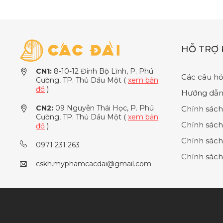
HỖ TRỢ
CN1:
8-10-12 Đinh Bộ Lĩnh, P. Phú
Các câu hỏ
Cường, TP. Thủ Dầu Một (
xem bản
đồ
)
Hướng dẫn
CN2:
09 Nguyễn Thái Học, P. Phú
Chính sách
Cường, TP. Thủ Dầu Một (
xem bản
Chính sách
đồ
)
Chính sách
0971 231 263
Chính sách
cskh.myphamcacdai@gmail.com