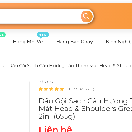
LE
NEW
Hàng Mới Về
Hàng Bán Chạy
Kinh Nghi
Dầu Gội Sạch Gàu Hương Táo Thơm Mát Head & Shoulde
Dầu Gội
(1,272 lượt xem)
Dầu Gội Sạch Gàu Hương
Mát Head & Shoulders Gre
2in1 (655g)
Liên hệ