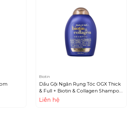
Biotin
som
Dầu Gội Ngăn Rụng Tóc OGX Thick
& Full + Biotin & Collagen Shampoo
(385ml)
Liên hệ