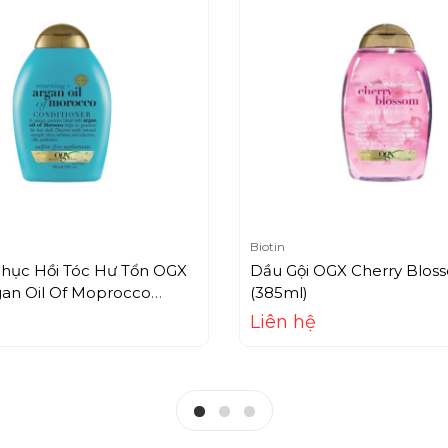
Biotin
Phục Hồi Tóc Hư Tổn OGX
Dầu Gội OGX Cherry Blos
gan Oil Of Moprocco
(385ml)
Liên hệ