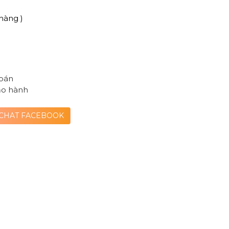
hàng )
toán
ảo hành
CHAT FACEBOOK