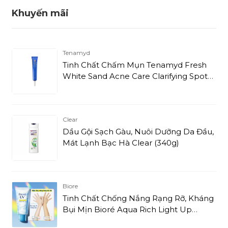
Khuyến mãi
Tenamyd
Tinh Chất Chấm Mụn Tenamyd Fresh
White Sand Acne Care Clarifying Spot
Solution (20g)
Clear
Dầu Gội Sạch Gàu, Nuôi Dưỡng Da Đầu,
Mát Lạnh Bạc Hà Clear (340g)
Biore
Tinh Chất Chống Nắng Rạng Rỡ, Kháng
Bụi Mịn Bioré Aqua Rich Light Up
Essence SPF50+/PA++++ (70g)