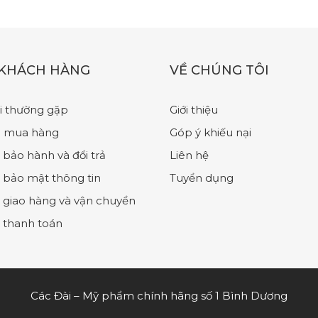
 KHÁCH HÀNG
VỀ CHÚNG TÔI
i thường gặp
Giới thiệu
 mua hàng
Góp ý khiếu nại
 bảo hành và đổi trả
Liên hệ
 bảo mật thông tin
Tuyển dụng
 giao hàng và vận chuyển
 thanh toán
Các Đài – Mỹ phẩm chính hãng số 1 Bình Dương