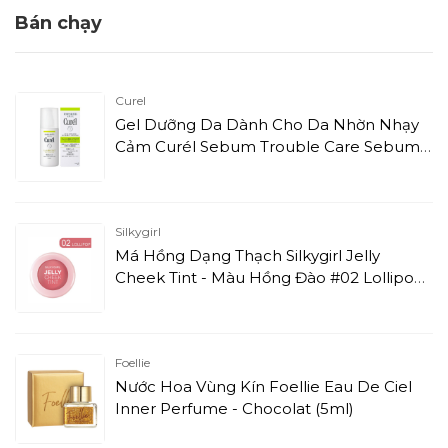
Bán chạy
Curel
Gel Dưỡng Da Dành Cho Da Nhờn Nhạy
Cảm Curél Sebum Trouble Care Sebum
Care Moisture Gel (120ml)
Silkygirl
Má Hồng Dạng Thạch Silkygirl Jelly
Cheek Tint - Màu Hồng Đào #02 Lollipop
(3g)
Foellie
Nước Hoa Vùng Kín Foellie Eau De Ciel
Inner Perfume - Chocolat (5ml)