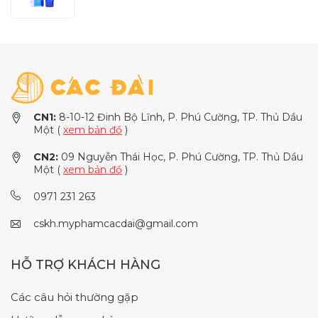
Clarifying Foam Cleanser (120g)
CN1:
8-10-12 Đinh Bộ Lĩnh, P. Phú Cường, TP. Thủ Dầu
Một (
xem bản đồ
)
CN2:
09 Nguyễn Thái Học, P. Phú Cường, TP. Thủ Dầu
Một (
xem bản đồ
)
0971 231 263
cskh.myphamcacdai@gmail.com
HỖ TRỢ KHÁCH HÀNG
Các câu hỏi thường gặp