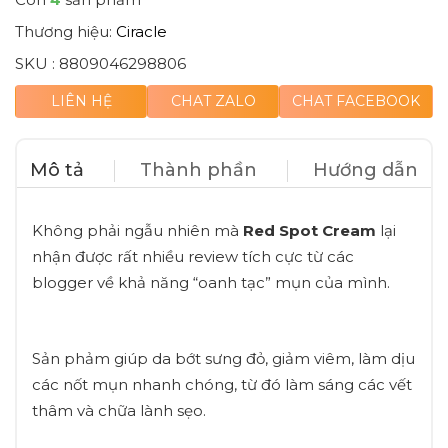
Thương hiệu:
Ciracle
SKU :
8809046298806
LIÊN HỆ
CHAT ZALO
CHAT FACEBOOK
Mô tả
Thành phần
Hướng dẫn
Không phải ngẫu nhiên mà
Red Spot Cream
lại
nhận được rất nhiều review tích cực từ các
blogger về khả năng “oanh tạc” mụn của mình.
Sản phảm giúp da bớt sưng đỏ, giảm viêm, làm dịu
các nốt mụn nhanh chóng, từ đó làm sáng các vết
thâm và chữa lành sẹo.