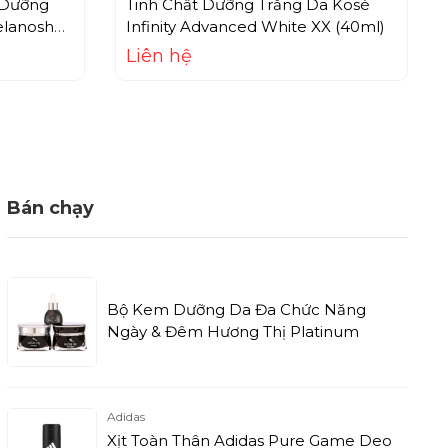
, Dưỡng
Tinh Chất Dưỡng Trắng Da Kosé
elanoshot
Infinity Advanced White XX (40ml)
Liên hệ
Bán chạy
Bộ Kem Dưỡng Da Đa Chức Năng
Ngày & Đêm Hương Thị Platinum
Adidas
Xịt Toàn Thân Adidas Pure Game Deo