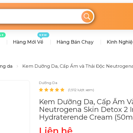
LE
NEW
Hàng Mới Về
Hàng Bán Chạy
Kinh Nghi
ng da
Kem Dưỡng Da, Cấp Ẩm và Thải Độc Neutrogena S
Dưỡng Da
(1,912 lượt xem)
Kem Dưỡng Da, Cấp Ẩm Và
Neutrogena Skin Detox 2 I
Hydraterende Cream (50m
Liên hệ