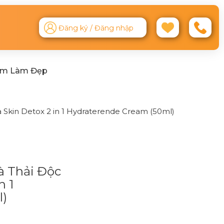
Đăng ký / Đăng nhập
ệm Làm Đẹp
kin Detox 2 in 1 Hydraterende Cream (50ml)
 Thải Độc
n 1
l)