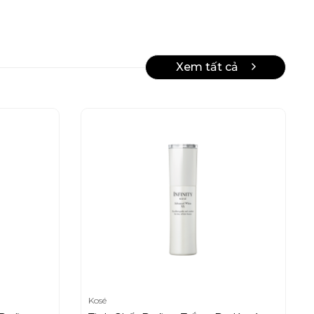
Xem tất cả
Kosé