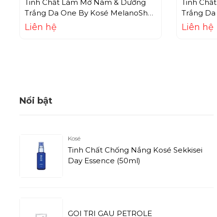
Tinh Chất Làm Mờ Nám & Dưỡng
Tinh Chấ
Trắng Da One By Kosé MelanoShot
Trắng Da
White (40ml)
White (65
Liên hệ
Liên hệ
Nổi bật
Kosé
Tinh Chất Chống Nắng Kosé Sekkisei
Day Essence (50ml)
GOI TRI GAU PETROLE