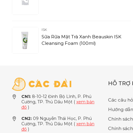
ISK
Sữa Rữa Mặt Trà Xanh Beauskin ISK
Cleansing Foam (100ml)
HỖ TRỢ
CN1:
8-10-12 Đinh Bộ Lĩnh, P. Phú
Các câu hỏ
Cường, TP. Thủ Dầu Một (
xem bản
đồ
)
Hướng dẫn
CN2:
09 Nguyễn Thái Học, P. Phú
Chính sách
Cường, TP. Thủ Dầu Một (
xem bản
Chính sách
đồ
)