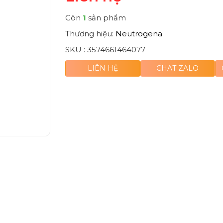
Còn
1
sản phẩm
Thương hiệu:
Neutrogena
SKU :
3574661464077
LIÊN HỆ
CHAT ZALO