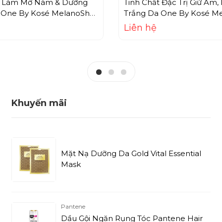
t Làm Mờ Nám & Dưỡng
Tinh Chất Đặc Trị Giữ Ẩm
 One By Kosé MelanoShot
Trắng Da One By Kosé M
ml)
White Serum (40ml)
Liên hệ
Khuyến mãi
Mặt Nạ Dưỡng Da Gold Vital Essential
Mask
Pantene
Dầu Gội Ngăn Rụng Tóc Pantene Hair