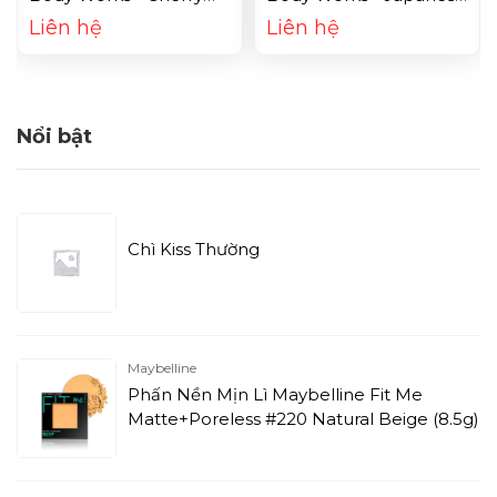
Blossom (236ml)
Cherry Blossom (236ml)
Liên hệ
Liên hệ
Nổi bật
Chì Kiss Thường
Maybelline
Phấn Nền Mịn Lì Maybelline Fit Me
Matte+Poreless #220 Natural Beige (8.5g)