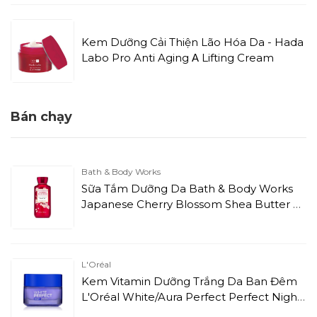
Kem Dưỡng Cải Thiện Lão Hóa Da - Hada
Labo Pro Anti Aging Α Lifting Cream
Bán chạy
Bath & Body Works
Sữa Tắm Dưỡng Da Bath & Body Works
Japanese Cherry Blossom Shea Butter +
Vitamin E (295ml)
L'Oréal
Kem Vitamin Dưỡng Trắng Da Ban Đêm
L'Oréal White/Aura Perfect Perfect Night
Cream (50ml)