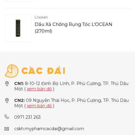
L'ocean
Dầu Xả Chống Rụng Tóc L’OCEAN
(270ml)
CN1:
8-10-12 Đinh Bộ Lĩnh, P. Phú Cường, TP. Thủ Dầu
Một (
xem bản đồ
)
CN2:
09 Nguyễn Thái Học, P. Phú Cường, TP. Thủ Dầu
Một (
xem bản đồ
)
0971 231 263
cskh.myphamcacdai@gmail.com