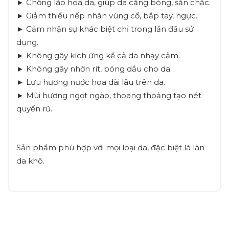
► Chống lão hoá da, giúp da căng bóng, săn chắc.
► Giảm thiểu nếp nhăn vùng cổ, bắp tay, ngực.
► Cảm nhận sự khác biệt chỉ trong lần đầu sử
dụng.
► Không gây kích ứng kể cả da nhạy cảm.
► Không gây nhờn rít, bóng dầu cho da.
► Lưu hương nước hoa dài lâu trên da.
► Mùi hương ngọt ngào, thoang thoảng tạo nét
quyến rũ.
Sản phẩm phù hợp với mọi loại da, đặc biệt là làn
da khô.