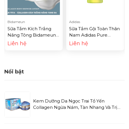
Bidameun
Adidas
Sữa Tắm Kích Trắng
Sữa Tắm Gội Toàn Thân
Nâng Tông Bidameun
Nam Adidas Pure
Vita Collagen B44
Game (400ml)
Liên hệ
Liên hệ
(250ml)
Nổi bật
Kem Dưỡng Da Ngọc Trai Tổ Yến
Collagen Ngừa Nám, Tàn Nhang Và Trị
Mụn Enya Whitening Pearl Antirich
Beauty Firming Skin Cream (20g)