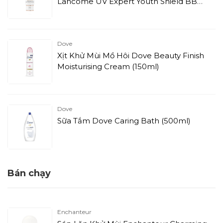
Lancôme UV Expert Youth Shield BB
Complete SPF 50 / Pa++++ 01 (30ml)
Dove
Xịt Khử Mùi Mồ Hôi Dove Beauty Finish
Moisturising Cream (150ml)
Dove
Sữa Tắm Dove Caring Bath (500ml)
Bán chạy
Enchanteur