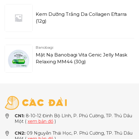
Kem Dưỡng Trắng Da Collagen Eftarra
(12g)
Banobagi
Mặt Nạ Banobagi Vita Genic Jelly Mask
Relaxing MM44 (30g)
CN1:
8-10-12 Đinh Bộ Lĩnh, P. Phú Cường, TP. Thủ Dầu
Một (
xem bản đồ
)
CN2:
09 Nguyễn Thái Học, P. Phú Cường, TP. Thủ Dầu
Một (
xem bản đồ
)