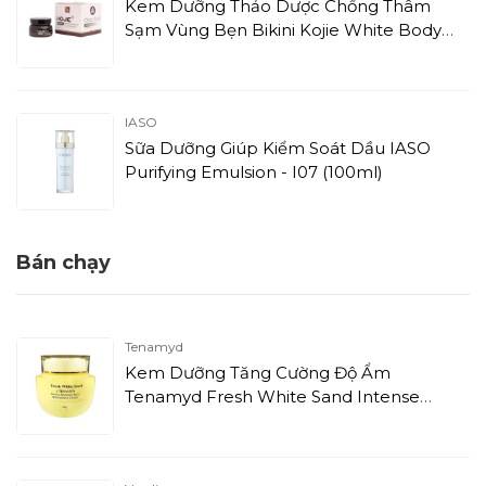
Kem Dưỡng Thảo Dược Chống Thâm
Sạm Vùng Bẹn Bikini Kojie White Body
Booster Exfoliate Cream For Underarm
(50g)
IASO
Sữa Dưỡng Giúp Kiểm Soát Dầu IASO
Purifying Emulsion - I07 (100ml)
Bán chạy
Tenamyd
Kem Dưỡng Tăng Cường Độ Ẩm
Tenamyd Fresh White Sand Intense
Moisture Rich Rehydrating Cream (60g)