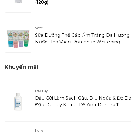
(128g)
Vacci
Sữa Dưỡng Thể Cấp Ẩm Trắng Da Hương
Nước Hoa Vacci Romantic Whitening
Perfume Lotion - Acacia (180ml)
Khuyến mãi
Ducray
Dầu Gội Làm Sạch Gàu, Dịu Ngứa & Đỏ Da
Đầu Ducray Kelual DS Anti-Dandruff
Shampoo Antirecurrence (100ml)
Kojie