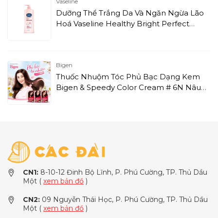
Vaseline
Dưỡng Thể Trắng Da Và Ngăn Ngừa Lão
Hoá Vaseline Healthy Bright Perfect
Youth (350ml)
Bigen
Thuốc Nhuộm Tóc Phủ Bạc Dạng Kem
Bigen & Speedy Color Cream # 6N Nâu
Cà Phê
CN1:
8-10-12 Đinh Bộ Lĩnh, P. Phú Cường, TP. Thủ Dầu
Một (
xem bản đồ
)
CN2:
09 Nguyễn Thái Học, P. Phú Cường, TP. Thủ Dầu
Một (
xem bản đồ
)