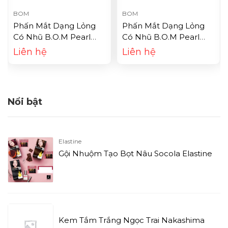
BOM
BOM
Phấn Mắt Dạng Lỏng
Phấn Mắt Dạng Lỏng
Có Nhũ B.O.M Pearl
Có Nhũ B.O.M Pearl
Party Eye Glitter #02
Party Eye Glitter #03
Liên hệ
Liên hệ
(3.5g)
(3.5g)
Nổi bật
Elastine
Gội Nhuộm Tạo Bọt Nâu Socola Elastine
Kem Tắm Trắng Ngọc Trai Nakashima