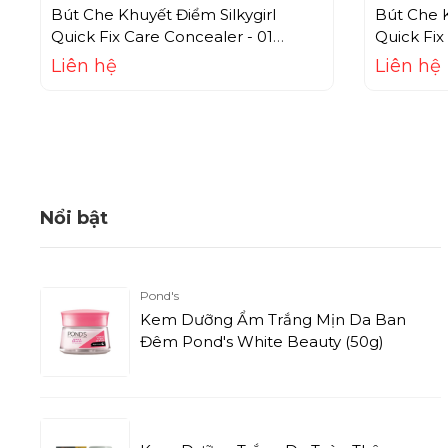
Bút Che Khuyết Điểm Silkygirl
Bút Che K
Quick Fix Care Concealer - 01
Quick Fix
Natural Light
Natural 
Liên hệ
Liên hệ
Nổi bật
Pond's
Kem Dưỡng Ẩm Trắng Mịn Da Ban
Đêm Pond's White Beauty (50g)