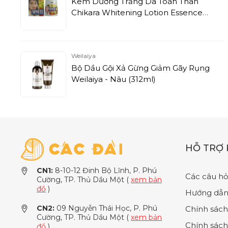
Kem Dưỡng Trắng Da Toàn Thân
Chikara Whitening Lotion Essence
(300g)
Weilaiya
Bộ Dầu Gội Xả Gừng Giảm Gãy Rụng
Weilaiya - Nâu (312ml)
HỖ TRỢ
CN1:
8-10-12 Đinh Bộ Lĩnh, P. Phú
Các câu hỏ
Cường, TP. Thủ Dầu Một (
xem bản
đồ
)
Hướng dẫn
CN2:
09 Nguyễn Thái Học, P. Phú
Chính sách
Cường, TP. Thủ Dầu Một (
xem bản
Chính sách
đồ
)