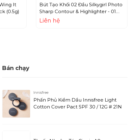
Wing It
Bút Tạo Khối 02 Đầu Silkygirl Photo
ck (0.5g)
Sharp Contour & Highlighter - 01
Natural Light (8g)
Liên hệ
Bán chạy
Innisfree
Phấn Phủ Kiềm Dầu Innisfree Light
Cotton Cover Pact SPF 30 / 12G # 21N