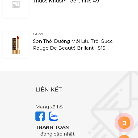
Thuốc Nhuộm Tóc Cinnic A9
Gucci
Son Thỏi Dưỡng Môi Lâu Trôi Gucci
Rouge De Beauté Brillant - 515
Devotion - Màu Đỏ Gạch (1.8g)
LIÊN KẾT
Mạng xã hội
THANH TOÁN
-- đang cập nhật --