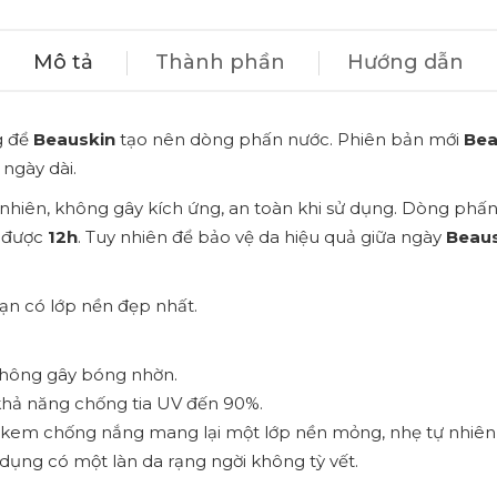
Mô tả
Thành phần
Hướng dẫn
g để
Beauskin
tạo nên dòng phấn nước. Phiên bản mới
Bea
ngày dài.
nhiên, không gây kích ứng, an toàn khi sử dụng. Dòng phấ
i được
12h
. Tuy nhiên để bảo vệ da hiệu quả giữa ngày
Beau
ạn có lớp nền đẹp nhất.
không gây bóng nhờn.
 khả năng chống tia UV đến 90%.
kem chống nắng mang lại một lớp nền mỏng, nhẹ tự nhiên v
dụng có một làn da rạng ngời không tỳ vết.