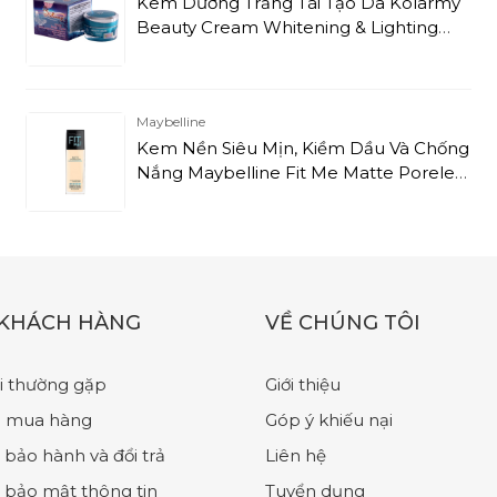
Kem Dưỡng Trắng Tái Tạo Da Kolarmy
Beauty Cream Whitening & Lighting
Repair Balancing Cream (15g)
Maybelline
Kem Nền Siêu Mịn, Kiềm Dầu Và Chống
Nắng Maybelline Fit Me Matte Poreless
Foundation #110 Porcelain (30ml)
 KHÁCH HÀNG
VỀ CHÚNG TÔI
i thường gặp
Giới thiệu
 mua hàng
Góp ý khiếu nại
 bảo hành và đổi trả
Liên hệ
 bảo mật thông tin
Tuyển dụng