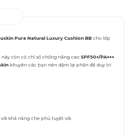
uskin Pure Natural Luxury Cushion BB
cho lớp
n này còn có chỉ số chống nắng cao
SPF50+/PA+++
skin
khuyên các bạn nên dặm lại phấn để duy trì
ới khả năng che phủ tuyệt vời.