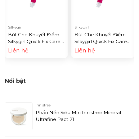
Silkygirl
Silkygirl
Bút Che Khuyết Điểm
Bút Che Khuyết Điểm
Silkygirl Quick Fix Care
Silkygirl Quick Fix Care
Concealer - 01 Natural
Concealer - 02 Natural
Liên hệ
Liên hệ
Light
Medium
Nổi bật
Innisfree
Phấn Nền Siêu Mịn Innisfree Mineral
Ultrafine Pact 21