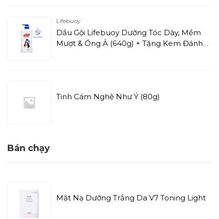
Lifebuoy
Dầu Gội Lifebuoy Dưỡng Tóc Dày, Mềm
Mượt & Óng Ả (640g) + Tặng Kem Đánh
Răng P/S
Tinh Cám Nghệ Như Ý (80g)
Bán chạy
Mặt Nạ Dưỡng Trắng Da V7 Toning Light