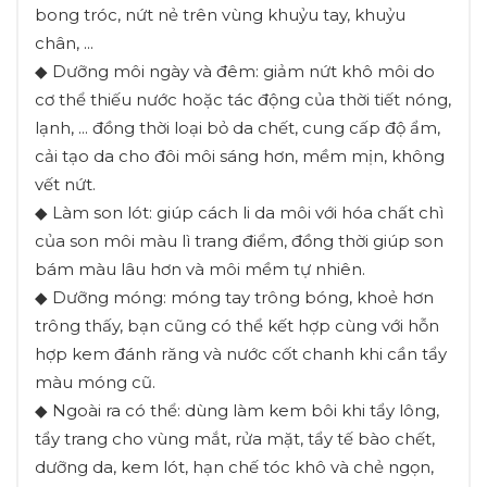
bong tróc, nứt nẻ trên vùng khuỷu tay, khuỷu
chân, ...
◆ Dưỡng môi ngày và đêm: giảm nứt khô môi do
cơ thể thiếu nước hoặc tác động của thời tiết nóng,
lạnh, ... đồng thời loại bỏ da chết, cung cấp độ ẩm,
cải tạo da cho đôi môi sáng hơn, mềm mịn, không
vết nứt.
◆ Làm son lót: giúp cách li da môi với hóa chất chì
của son môi màu lì trang điểm, đồng thời giúp son
bám màu lâu hơn và môi mềm tự nhiên.
◆ Dưỡng móng: móng tay trông bóng, khoẻ hơn
trông thấy, bạn cũng có thể kết hợp cùng với hỗn
hợp kem đánh răng và nước cốt chanh khi cần tẩy
màu móng cũ.
◆ Ngoài ra có thể: dùng làm kem bôi khi tẩy lông,
tẩy trang cho vùng mắt, rửa mặt, tẩy tế bào chết,
dưỡng da, kem lót, hạn chế tóc khô và chẻ ngọn,