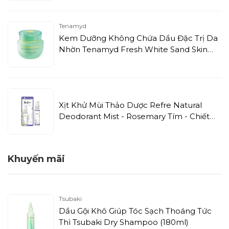
Tenamyd
Kem Dưỡng Không Chứa Dầu Đặc Trị Da
Nhờn Tenamyd Fresh White Sand Skin
Harmonizing Oil Free Cream (60g)
Xịt Khử Mùi Thảo Dược Refre Natural
Deodorant Mist - Rosemary Tím - Chiết
Xuất Hương Thảo (30ml)
Khuyến mãi
Tsubaki
Dầu Gội Khô Giúp Tóc Sạch Thoáng Tức
Thì Tsubaki Dry Shampoo (180ml)