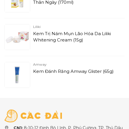
Thân Ngày (170ml)
Liliki
Kem Trị Nám Mụn Lão Hóa Da Liliki
Whitening Cream (15g)
Amway
Kem Đánh Răng Amway Glister (65g)
CN1:
8-10-12 Đinh Bộ Lĩnh, P. Phú Cường, TP. Thủ Dầu