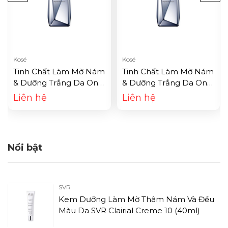
Kosé
Kosé
Tinh Chất Làm Mờ Nám
Tinh Chất Làm Mờ Nám
& Dưỡng Trắng Da One
& Dưỡng Trắng Da One
By Kosé MelanoShot
By Kosé MelanoShot
Liên hệ
Liên hệ
White (40ml)
White (65ml)
Nổi bật
SVR
Kem Dưỡng Làm Mờ Thâm Nám Và Đều
Màu Da SVR Clairial Creme 10 (40ml)