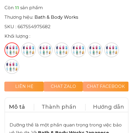
Còn
11
sản phẩm
Thương hiệu:
Bath & Body Works
SKU :
667554975682
Khối lượng :
LIÊN HỆ
CHAT ZALO
CHAT FACEBOOK
Mô tả
Thành phần
Hướng dẫn
Dưỡng thể là một phần quan trọng trong việc bảo
vệ làn da. Và
Bath & Body Works Japanese