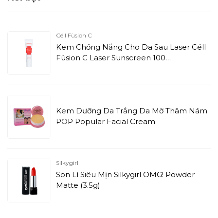
Céll Fùsion C
Kem Chống Nắng Cho Da Sau Laser Céll
Fùsion C Laser Sunscreen 100
SPF50+/PA+++ Đỏ (10ml)
Kem Dưỡng Da Trắng Da Mờ Thâm Nám
POP Popular Facial Cream
Silkygirl
Son Lì Siêu Mịn Silkygirl OMG! Powder
Matte (3.5g)