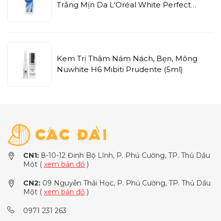
Trắng Mịn Da L'Oréal White Perfect
Whitening & Moisturizing Toner (200ml)
Kem Trị Thâm Nám Nách, Bẹn, Mông
Nuwhite H6 Mibiti Prudente (5ml)
CN1:
8-10-12 Đinh Bộ Lĩnh, P. Phú Cường, TP. Thủ Dầu
Một (
xem bản đồ
)
CN2:
09 Nguyễn Thái Học, P. Phú Cường, TP. Thủ Dầu
Một (
xem bản đồ
)
0971 231 263