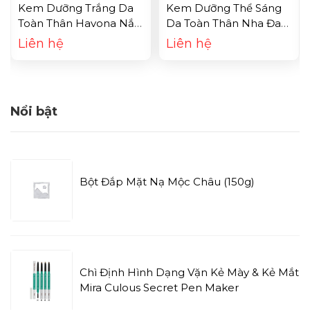
Kem Dưỡng Trắng Da
Kem Dưỡng Thể Sáng
Toàn Thân Havona Nắp
Da Toàn Thân Nha Đam
Vàng (300g)
Sokiss
Liên hệ
Liên hệ
Nổi bật
Bột Đắp Mặt Nạ Mộc Châu (150g)
Chì Định Hình Dạng Vặn Kẻ Mày & Kẻ Mắt
Mira Culous Secret Pen Maker