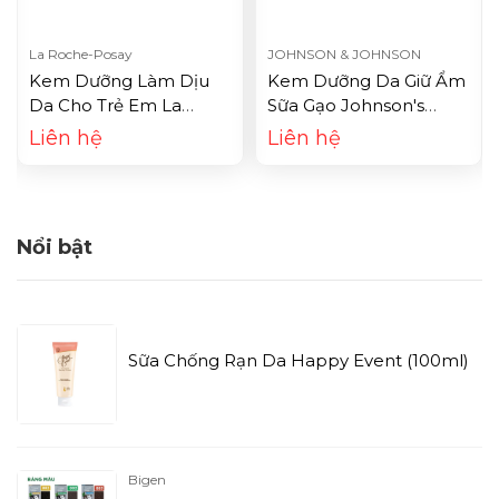
La Roche-Posay
JOHNSON & JOHNSON
Kem Dưỡng Làm Dịu
Kem Dưỡng Da Giữ Ẩm
Da Cho Trẻ Em La
Sữa Gạo Johnson's
Roche-Posay Lipikar
Baby Milk + Rice Cream
Liên hệ
Liên hệ
Baume AP+ (200ml)
Nắp Hồng (50g)
Nổi bật
Sữa Chống Rạn Da Happy Event (100ml)
Bigen