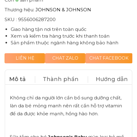
Thương hiệu:
JOHNSON & JOHNSON
SKU :
9556006287200
Giao hàng tận nơi trên toàn quốc
Xem và kiểm tra hàng trước khi thanh toán
Sản phẩm thuộc ngành hàng không bảo hành
LIÊN HỆ
CHAT ZALO
CHAT FACEBOOK
Mô tả
Thành phần
Hướng dẫn
Không chỉ da người lớn cần bổ sung dưỡng chất,
làn da bé mỏng manh nên rất cần hỗ trợ vitamin
để da được khỏe mạnh, hồng hào hơn.
Sữa tắm cho bé
Johnson's Baby
giúp loại bỏ mồ