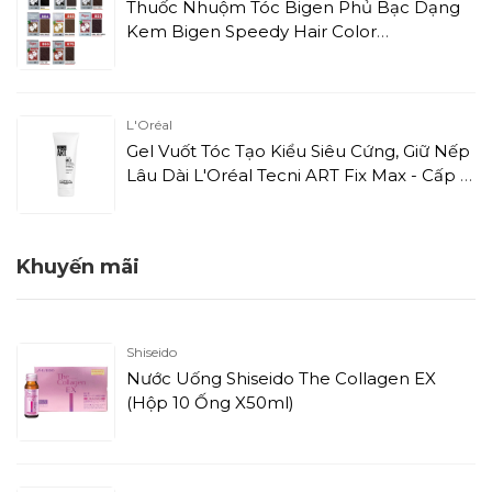
Thuốc Nhuộm Tóc Bigen Phủ Bạc Dạng
Kem Bigen Speedy Hair Color
Conditioner S855
L'Oréal
Gel Vuốt Tóc Tạo Kiểu Siêu Cứng, Giữ Nếp
Lâu Dài L'Oréal Tecni ART Fix Max - Cấp 6
(200ml)
Khuyến mãi
Shiseido
Nước Uống Shiseido The Collagen EX
(Hộp 10 Ống X50ml)