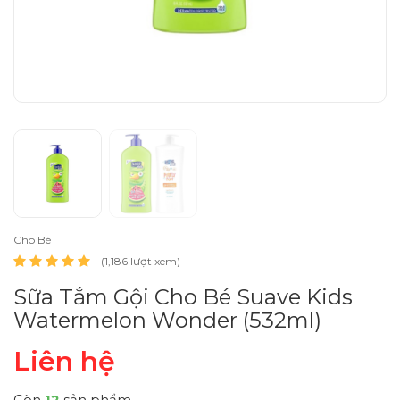
Cho Bé
(1,186 lượt xem)
Sữa Tắm Gội Cho Bé Suave Kids
Watermelon Wonder (532ml)
Liên hệ
Còn
12
sản phẩm