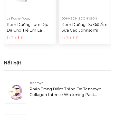
La Roche-Posay
JOHNSON & JOHNSON
Kem Dưỡng Làm Dịu
Kem Dưỡng Da Giữ Ẩm
Da Cho Trẻ Em La
Sữa Gạo Johnson's
Roche-Posay Lipikar
Baby Milk + Rice Cream
Liên hệ
Liên hệ
Baume AP+ (200ml)
Nắp Hồng (50g)
Nổi bật
Tenamyd
Phấn Trang Điểm Trắng Da Tenamyd
Collagen Intense Whitening Pact
SPF50+/PA+++ - Natural 02 (12g)