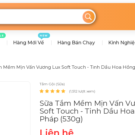
LE
NEW
Hàng Mới Về
Hàng Bán Chạy
Kinh Nghi
 Mềm Mịn Vấn Vương Lux Soft Touch - Tinh Dầu Hoa Hồng
Tắm Gội (Sữa)
(1,512 lượt xem)
Sữa Tắm Mềm Mịn Vấn Vư
Soft Touch - Tinh Dầu Ho
Pháp (530g)
Liên hệ