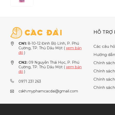
HỖ TRỢ
CN1:
8-10-12 Đinh Bộ Lĩnh, P. Phú
Các câu hỏ
Cường, TP. Thủ Dầu Một (
xem bản
đồ
)
Hướng dẫn
CN2:
09 Nguyễn Thái Học, P. Phú
Chính sách
Cường, TP. Thủ Dầu Một (
xem bản
Chính sách
đồ
)
Chính sách
0971 231 263
Chính sách
cskh.myphamcacdai@gmail.com