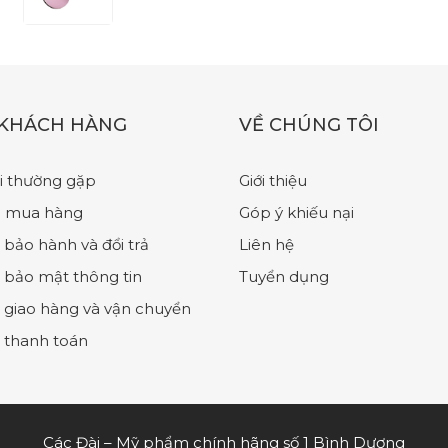
Lightening Oil #01 Light
 KHÁCH HÀNG
VỀ CHÚNG TÔI
i thường gặp
Giới thiệu
 mua hàng
Góp ý khiếu nại
 bảo hành và đổi trả
Liên hệ
 bảo mật thông tin
Tuyển dụng
 giao hàng và vận chuyển
 thanh toán
Các Đài – Mỹ phẩm chính hãng số 1 Bình Dương