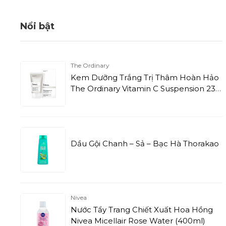
Nổi bật
The Ordinary
Kem Dưỡng Trắng Trị Thâm Hoàn Hảo
The Ordinary Vitamin C Suspension 23%
+ HA Spheres 2% (30ml)
Dầu Gội Chanh – Sả – Bạc Hà Thorakao
Nivea
Nước Tẩy Trang Chiết Xuất Hoa Hồng
Nivea Micellair Rose Water (400ml)