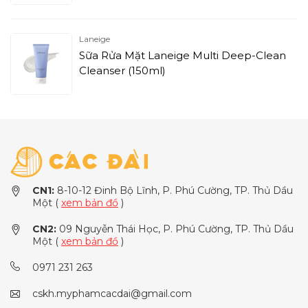
Laneige
Sữa Rửa Mặt Laneige Multi Deep-Clean
Cleanser (150ml)
CN1:
8-10-12 Đinh Bộ Lĩnh, P. Phú Cường, TP. Thủ Dầu
Một (
xem bản đồ
)
CN2:
09 Nguyễn Thái Học, P. Phú Cường, TP. Thủ Dầu
Một (
xem bản đồ
)
0971 231 263
cskh.myphamcacdai@gmail.com