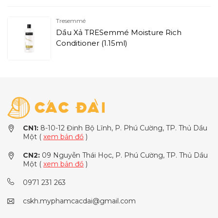
Tresemmé
Dầu Xả TRESemmé Moisture Rich
Conditioner (1.15ml)
CN1:
8-10-12 Đinh Bộ Lĩnh, P. Phú Cường, TP. Thủ Dầu
Một (
xem bản đồ
)
CN2:
09 Nguyễn Thái Học, P. Phú Cường, TP. Thủ Dầu
Một (
xem bản đồ
)
0971 231 263
cskh.myphamcacdai@gmail.com