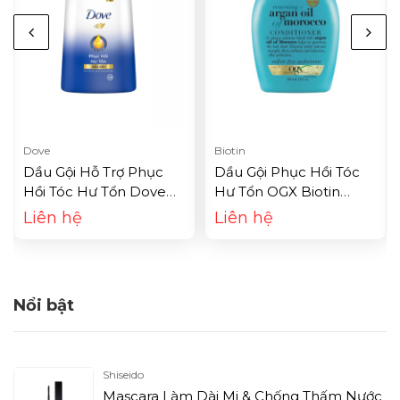
Dove
Biotin
Dầu Gội Hỗ Trợ Phục
Dầu Gội Phục Hồi Tóc
Hồi Tóc Hư Tổn Dove
Hư Tổn OGX Biotin
(640g) + Tặng Kèm
Argan Oil Of Moprocco
Liên hệ
Liên hệ
Kem Xả (140g)
(385ml)
Nổi bật
Shiseido
Mascara Làm Dài Mi & Chống Thấm Nước