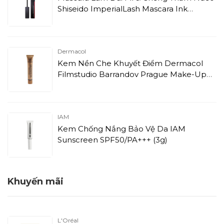
Shiseido ImperialLash Mascara Ink
Waterproof - 01 Sumi Black (8.5g)
Dermacol
Kem Nền Che Khuyết Điểm Dermacol
Filmstudio Barrandov Prague Make-Up
Cover 208 (30g)
IAM
Kem Chống Nắng Bảo Vệ Da IAM
Sunscreen SPF50/PA+++ (3g)
Khuyến mãi
L'Oréal