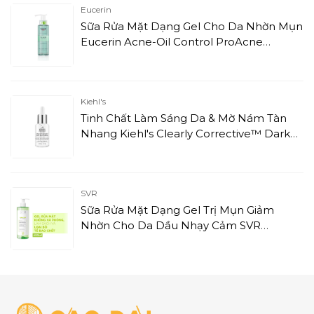
Eucerin
Sữa Rửa Mặt Dạng Gel Cho Da Nhờn Mụn
Eucerin Acne-Oil Control ProAcne
Solution Cleansing Gel (200ml)
Kiehl's
Tinh Chất Làm Sáng Da & Mờ Nám Tàn
Nhang Kiehl's Clearly Corrective™ Dark
Spot Solution (15ml)
SVR
Sữa Rửa Mặt Dạng Gel Trị Mụn Giảm
Nhờn Cho Da Dầu Nhạy Cảm SVR
Sebiaclear Gel Moussant (400ml)