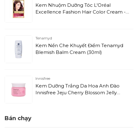
Kem Nhuộm Dưỡng Tóc L'Oréal
Excellence Fashion Hair Color Cream -
4.26 Nâu Tím Ánh Đỏ (172ml)
Tenamyd
Kem Nền Che Khuyết Điểm Tenamyd
Blemish Balm Cream (30ml)
Innisfree
Kem Dưỡng Trắng Da Hoa Anh Đào
Innisfree Jeju Cherry Blossom Jelly
Cream (50ml)
Bán chạy