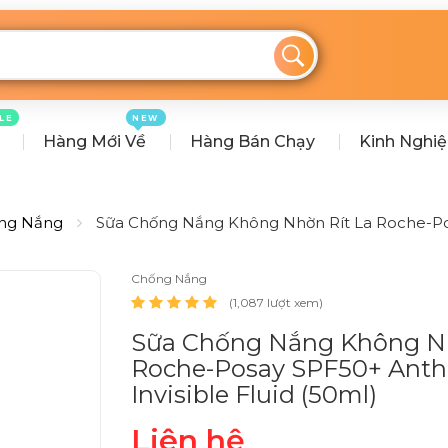
LE
NEW
Hàng Mới Về
Hàng Bán Chạy
Kinh Nghi
ng Nắng
Sữa Chống Nắng Không Nhờn Rít La Roche-Posa
Chống Nắng
(1,087 lượt xem)
Sữa Chống Nắng Không Nh
Roche-Posay SPF50+ Anth
Invisible Fluid (50ml)
Liên hệ