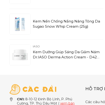
Kem Nền Chống Nắng Nâng Tông Da
Sugao Snow Whip Cream (25g)
IASO
Kem Dưỡng Giúp Sáng Da Giảm Nám
Dr.IASO Derma Action Cream - D42
(50ml)
HỖ TRỢ
CN1:
8-10-12 Đinh Bộ Lĩnh, P. Phú
Các câu hỏ
Cường, TP. Thủ Dầu Một (
xem bản