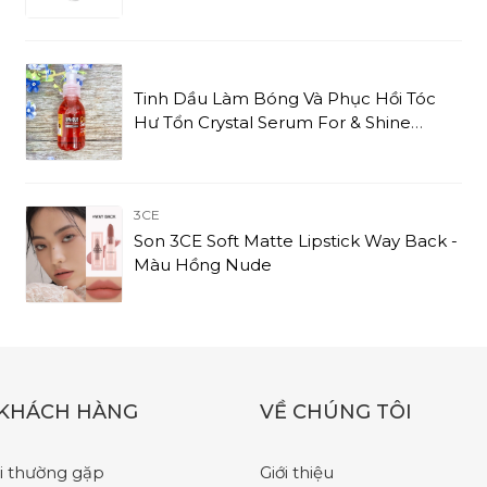
Effaclar Duo+ (40ml)
Tinh Dầu Làm Bóng Và Phục Hồi Tóc
Hư Tổn Crystal Serum For & Shine
(125ml)
3CE
Son 3CE Soft Matte Lipstick Way Back -
Màu Hồng Nude
 KHÁCH HÀNG
VỀ CHÚNG TÔI
i thường gặp
Giới thiệu