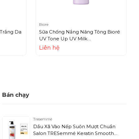
Biore
Trắng Da
Sữa Chống Nắng Nâng Tông Bioré
UV Tone Up UV Milk
SPF50+/PA++++ (30ml)
Liên hệ
Bán chạy
Tresemmé
Dầu Xã Vào Nếp Suôn Mượt Chuẩn
Salon TRESemmé Keratin Smooth