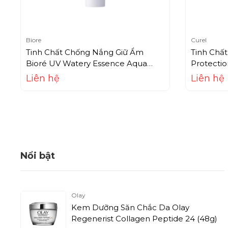
Biore
Curel
Tinh Chất Chống Nắng Giữ Ẩm
Tinh Chấ
Bioré UV Watery Essence Aqua
Protecti
Rich SPF50+ (85g)
(50g)
Liên hệ
Liên hệ
Nổi bật
Olay
Kem Dưỡng Săn Chắc Da Olay
Regenerist Collagen Peptide 24 (48g)