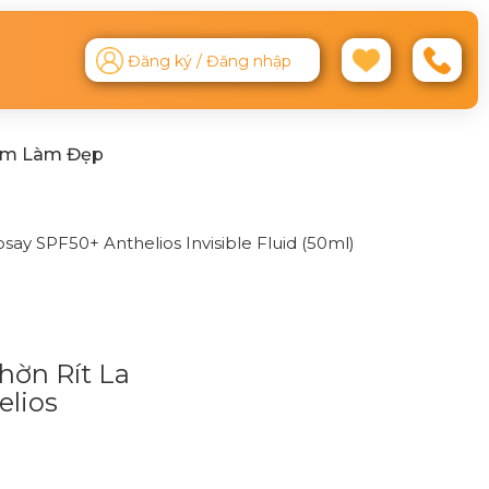
Đăng ký / Đăng nhập
ệm Làm Đẹp
y SPF50+ Anthelios Invisible Fluid (50ml)
ờn Rít La
elios