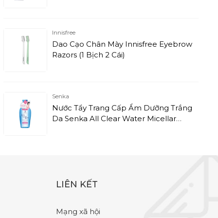
Conditioner - Tinh Dầu Argan & Keratin
(640g)
Innisfree
Dao Cạo Chân Mày Innisfree Eyebrow
Razors (1 Bịch 2 Cái)
Senka
Nước Tẩy Trang Cấp Ẩm Dưỡng Trắng
Da Senka All Clear Water Micellar
Formula Vibrant White (230ml)
LIÊN KẾT
Mạng xã hội