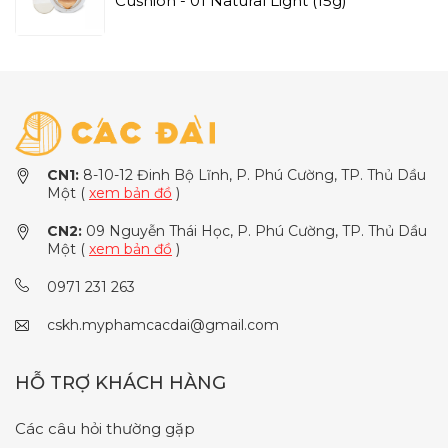
Cushion - 01 Natural Light (15g)
CN1:
8-10-12 Đinh Bộ Lĩnh, P. Phú Cường, TP. Thủ Dầu
Một (
xem bản đồ
)
CN2:
09 Nguyễn Thái Học, P. Phú Cường, TP. Thủ Dầu
Một (
xem bản đồ
)
0971 231 263
cskh.myphamcacdai@gmail.com
HỖ TRỢ KHÁCH HÀNG
Các câu hỏi thường gặp