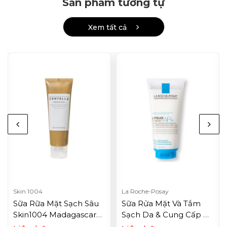
Sản phẩm tương tự
Xem tất cả
Skin 1004
La Roche-Posay
Sữa Rữa Mặt Sạch Sâu
Sữa Rửa Mặt Và Tắm
Skin1004 Madagascar
Sạch Da & Cung Cấp Độ
Centella Ampoule
Ẩm Cho Da Khô Nhạy