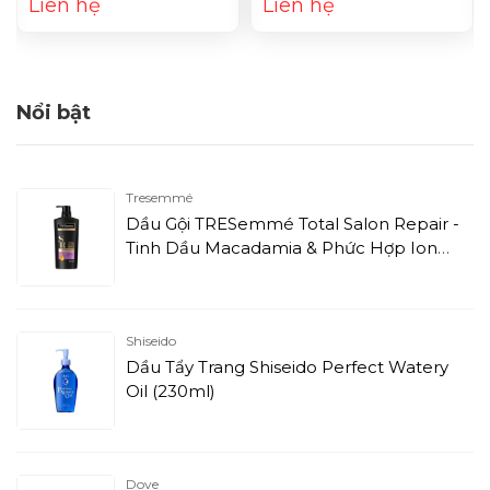
Liên hệ
Liên hệ
Foam (125ml)
Cảm La Roche-Posay
Lipikar Syndet AP+
(200ml)
Nổi bật
Tresemmé
Dầu Gội TRESemmé Total Salon Repair -
Tinh Dầu Macadamia & Phức Hợp Ion
(640g)
Shiseido
Dầu Tẩy Trang Shiseido Perfect Watery
Oil (230ml)
Dove