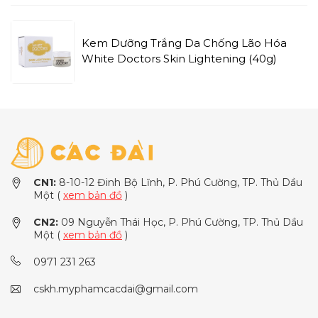
Kem Dưỡng Trắng Da Chống Lão Hóa
White Doctors Skin Lightening (40g)
CN1:
8-10-12 Đinh Bộ Lĩnh, P. Phú Cường, TP. Thủ Dầu
Một (
xem bản đồ
)
CN2:
09 Nguyễn Thái Học, P. Phú Cường, TP. Thủ Dầu
Một (
xem bản đồ
)
0971 231 263
cskh.myphamcacdai@gmail.com