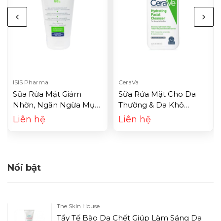
ISIS Pharma
CeraVa
Sữa Rửa Mặt Giảm
Sữa Rửa Mặt Cho Da
Nhờn, Ngăn Ngừa Mụn
Thường & Da Khô
Isis Pharma Teen Derm
CeraVe Hydrating Facial
Liên hệ
Liên hệ
Gel (150ml)
Cleanser For Normal To
Dry Skin (355ml)
Nổi bật
The Skin House
Tẩy Tế Bào Da Chết Giúp Làm Sáng Da