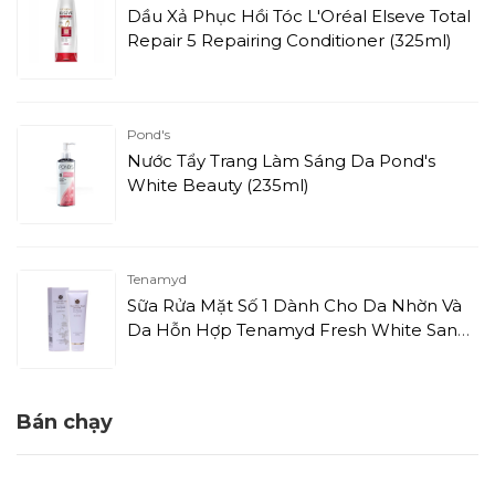
Dầu Xả Phục Hồi Tóc L'Oréal Elseve Total
Repair 5 Repairing Conditioner (325ml)
Pond's
Nước Tẩy Trang Làm Sáng Da Pond's
White Beauty (235ml)
Tenamyd
Sữa Rửa Mặt Số 1 Dành Cho Da Nhờn Và
Da Hỗn Hợp Tenamyd Fresh White Sand
UV Whitening Foam Cleanser I (120g)
Bán chạy